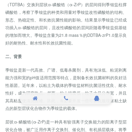
（TDTBA）交换到层状α-磷酸锆（α-ZrP）的层间得到季铵盐柱撑
磷酸锆，考察了季铵盐的种类和用量对季铵盐改性磷酸锆的结构、
形态、热稳定性、和长效抗菌性能的影响。结果显示季铵盐已经成
功插入α-磷酸锆的层间，且改性磷酸锆的层间距随着季铵盐烷基链
的增加而增大。季铵盐含量为21.8 mass％的DDTBA-zrP1.0显示良
好的耐热性、耐水性和长效抗菌性能。
二、背景
季铵盐是新一代高效、广谱、低毒杀菌剂，具有泡沫低、粘泥剥离
能力强和宽的pH值适用范围等特点，是制备长效抗菌材料的良好活
性基团。近年来，以粘土为载体的季铵盐材料抗菌活性优良、耐水
性好，成为研究热点。然而，粘土纯度低，粒子大且分布宽，并且
其高粘度使清洗困难。因此，有必要开发一些可以克服现有粘土缺
点的新型层状化合物作为季铵盐的载体。
层状α-鳞酸锆(α-ZrP)是一种具有较强离子交换能力的阳离子型层
状化合物，被广泛用作离子交换剂、催化剂、有机插层载体。将季