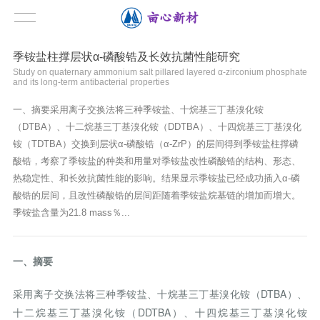
季铵盐柱撑层状α-磷酸锆及长效抗菌性能研究
Study on quaternary ammonium salt pillared layered α-zirconium phosphate
and its long-term antibacterial properties
一、摘要采用离子交换法将三种季铵盐、十烷基三丁基溴化铵
（DTBA）、十二烷基三丁基溴化铵（DDTBA）、十四烷基三丁基溴化
铵（TDTBA）交换到层状α-磷酸锆（α-ZrP）的层间得到季铵盐柱撑磷
酸锆，考察了季铵盐的种类和用量对季铵盐改性磷酸锆的结构、形态、
热稳定性、和长效抗菌性能的影响。结果显示季铵盐已经成功插入α-磷
酸锆的层间，且改性磷酸锆的层间距随着季铵盐烷基链的增加而增大。
季铵盐含量为21.8 mass％...
一、摘要
采用离子交换法将三种季铵盐、十烷基三丁基溴化铵（DTBA）、
十二烷基三丁基溴化铵（DDTBA）、十四烷基三丁基溴化铵