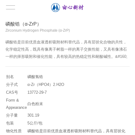
磷酸锆（α-ZrP）
Zirconium Hydrogen Phosphate (α-ZrP)
磷酸锆是目前优质血液透析吸附材料替代品，具有层状化合物的共性，
化学稳定性高，既具有像离子树脂一样的离子交换性能，又具有像沸石
一样的择形吸附和催化性能，具有较高的热稳定性和耐酸碱性。&#160;
别名
磷酸氢锆
分子式
α-Zr（HPO4）2.H2O
CAS号
13772-29-7
Form &
白色粉末
Appearance
分子量
301.19
包装
5公斤/包
物化性质
磷酸锆是目前优质血液透析吸附材料替代品，具有层状化